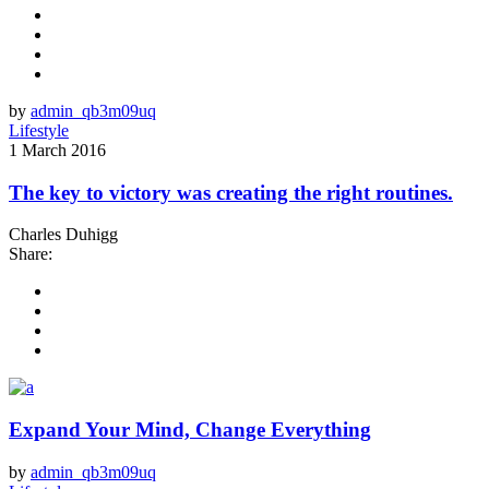
by
admin_qb3m09uq
Lifestyle
1 March 2016
The key to victory was creating the right routines.
Charles Duhigg
Share:
Expand Your Mind, Change Everything
by
admin_qb3m09uq