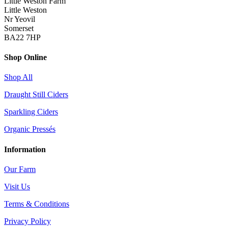
Little Weston Farm
Little Weston
Nr Yeovil
Somerset
BA22 7HP
Shop Online
Shop All
Draught Still Ciders
Sparkling Ciders
Organic Pressés
Information
Our Farm
Visit Us
Terms & Conditions
Privacy Policy