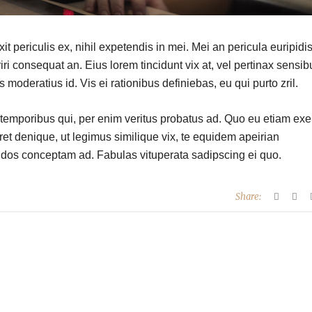
 periculis ex, nihil expetendis in mei. Mei an pericula euripidis
riri consequat an. Eius lorem tincidunt vix at, vel pertinax sensib
s moderatius id. Vis ei rationibus definiebas, eu qui purto zril.
r temporibus qui, per enim veritus probatus ad. Quo eu etiam exe
et denique, ut legimus similique vix, te equidem apeirian
endos conceptam ad. Fabulas vituperata sadipscing ei quo.
Share: