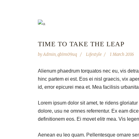
TIME TO TAKE THE LEAP
by
Admin_qb3m09uq
Lifestyle
1 March 2016
Alienum phaedrum torquatos nec eu, vis detraxit
hinc partem ei est. Eos ei nisl graecis, vix ape
id, error epicurei mea et. Mea facilisis urbanita
Lorem ipsum dolor sit amet, te ridens gloriatu
dolore, usu ne omnes referrentur. Ex eam dicer
definitionem eos. Ei movet elitr mea. Vis leg
Aenean eu leo quam. Pellentesque ornare sem