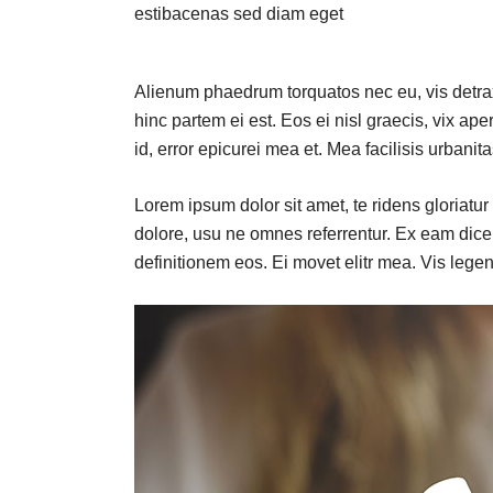
estibacenas sed diam eget
Alienum phaedrum torquatos nec eu, vis detraxit
hinc partem ei est. Eos ei nisl graecis, vix ape
id, error epicurei mea et. Mea facilisis urbanita
Lorem ipsum dolor sit amet, te ridens gloriatu
dolore, usu ne omnes referrentur. Ex eam dicer
definitionem eos. Ei movet elitr mea. Vis leg