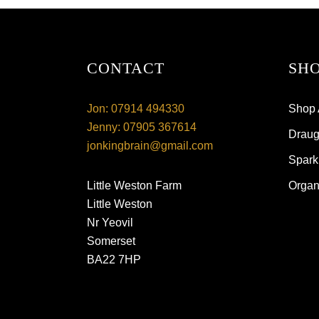
CONTACT
SHO
Jon: 07914 494330
Shop 
Jenny: 07905 367614
Draugh
jonkingbrain@gmail.com
Spark
Little Weston Farm
Organ
Little Weston
Nr Yeovil
Somerset
BA22 7HP