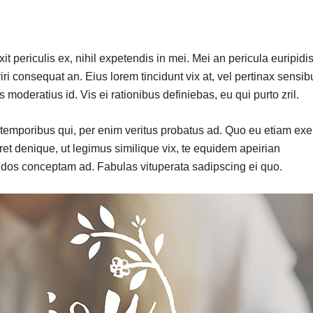
 periculis ex, nihil expetendis in mei. Mei an pericula euripidis
riri consequat an. Eius lorem tincidunt vix at, vel pertinax sensib
s moderatius id. Vis ei rationibus definiebas, eu qui purto zril.
r temporibus qui, per enim veritus probatus ad. Quo eu etiam exe
et denique, ut legimus similique vix, te equidem apeirian
endos conceptam ad. Fabulas vituperata sadipscing ei quo.