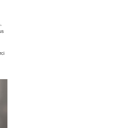
,
us
rci