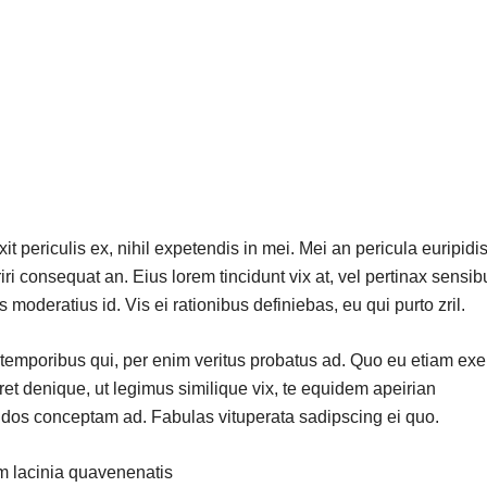
 periculis ex, nihil expetendis in mei. Mei an pericula euripidis
riri consequat an. Eius lorem tincidunt vix at, vel pertinax sensib
s moderatius id. Vis ei rationibus definiebas, eu qui purto zril.
r temporibus qui, per enim veritus probatus ad. Quo eu etiam exe
et denique, ut legimus similique vix, te equidem apeirian
endos conceptam ad. Fabulas vituperata sadipscing ei quo.
 lacinia quavenenatis