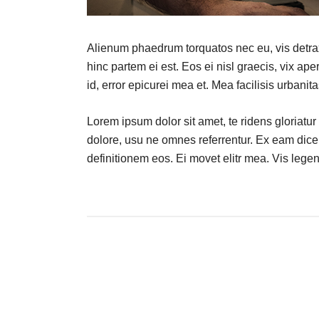
Alienum phaedrum torquatos nec eu, vis detraxit
hinc partem ei est. Eos ei nisl graecis, vix ape
id, error epicurei mea et. Mea facilisis urbanita
Lorem ipsum dolor sit amet, te ridens gloriatu
dolore, usu ne omnes referrentur. Ex eam dicer
definitionem eos. Ei movet elitr mea. Vis leg