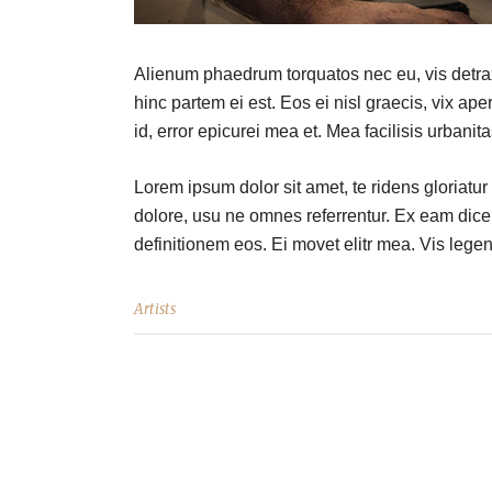
Alienum phaedrum torquatos nec eu, vis detraxit
hinc partem ei est. Eos ei nisl graecis, vix ape
id, error epicurei mea et. Mea facilisis urbanita
Lorem ipsum dolor sit amet, te ridens gloriatu
dolore, usu ne omnes referrentur. Ex eam dicer
definitionem eos. Ei movet elitr mea. Vis leg
Artists