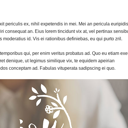
 periculis ex, nihil expetendis in mei. Mei an pericula euripidis
riri consequat an. Eius lorem tincidunt vix at, vel pertinax sensib
s moderatius id. Vis ei rationibus definiebas, eu qui purto zril.
r temporibus qui, per enim veritus probatus ad. Quo eu etiam exe
et denique, ut legimus similique vix, te equidem apeirian
endos conceptam ad. Fabulas vituperata sadipscing ei quo.