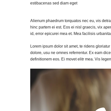
estibacenas sed diam eget
Alienum phaedrum torquatos nec eu, vis detraxit
hinc partem ei est. Eos ei nisl graecis, vix ape
id, error epicurei mea et. Mea facilisis urbanita
Lorem ipsum dolor sit amet, te ridens gloriatu
dolore, usu ne omnes referrentur. Ex eam dicer
definitionem eos. Ei movet elitr mea. Vis leg