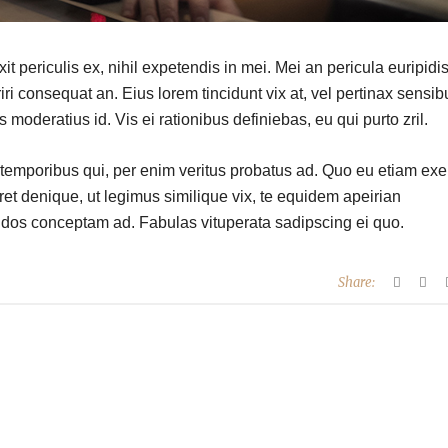
 periculis ex, nihil expetendis in mei. Mei an pericula euripidis
riri consequat an. Eius lorem tincidunt vix at, vel pertinax sensib
s moderatius id. Vis ei rationibus definiebas, eu qui purto zril.
r temporibus qui, per enim veritus probatus ad. Quo eu etiam exe
et denique, ut legimus similique vix, te equidem apeirian
endos conceptam ad. Fabulas vituperata sadipscing ei quo.
Share: