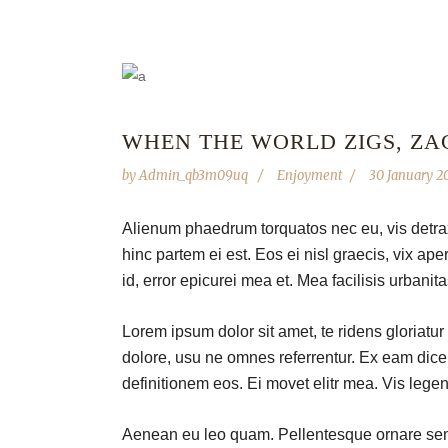
WHEN THE WORLD ZIGS, ZA
by
Admin_qb3m09uq
Enjoyment
30 January 2
Alienum phaedrum torquatos nec eu, vis detraxit
hinc partem ei est. Eos ei nisl graecis, vix ape
id, error epicurei mea et. Mea facilisis urbanita
Lorem ipsum dolor sit amet, te ridens gloriatu
dolore, usu ne omnes referrentur. Ex eam dicer
definitionem eos. Ei movet elitr mea. Vis leg
Aenean eu leo quam. Pellentesque ornare sem