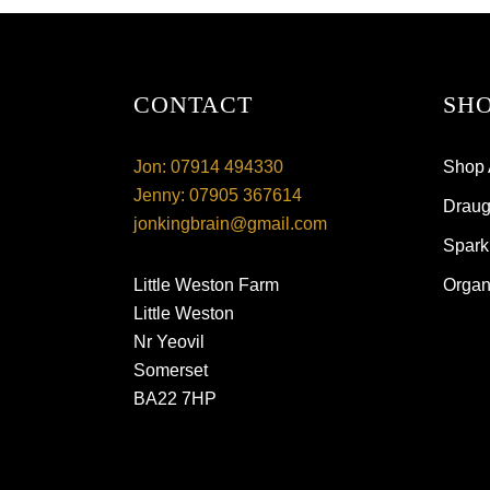
CONTACT
SHO
Jon: 07914 494330
Shop 
Jenny: 07905 367614
Draugh
jonkingbrain@gmail.com
Spark
Little Weston Farm
Organ
Little Weston
Nr Yeovil
Somerset
BA22 7HP