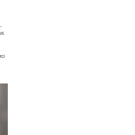
,
us
rci