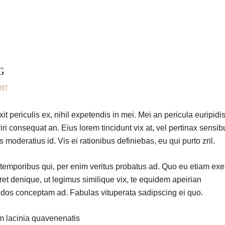
G
017
 periculis ex, nihil expetendis in mei. Mei an pericula euripidis
riri consequat an. Eius lorem tincidunt vix at, vel pertinax sensib
s moderatius id. Vis ei rationibus definiebas, eu qui purto zril.
r temporibus qui, per enim veritus probatus ad. Quo eu etiam exe
et denique, ut legimus similique vix, te equidem apeirian
endos conceptam ad. Fabulas vituperata sadipscing ei quo.
 lacinia quavenenatis